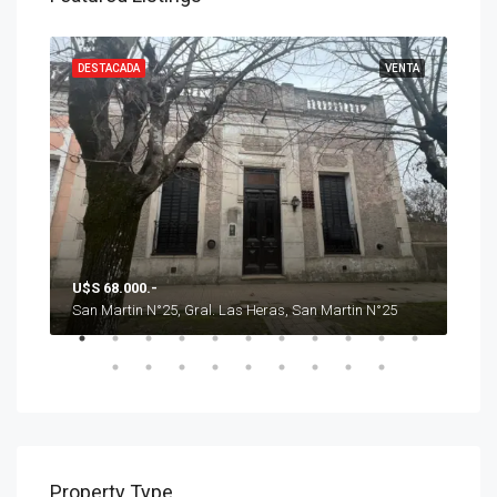
ENTA
DESTACADA
VENTA
DES
U$S 68.000.-
U$S
San Martin N°25, Gral. Las Heras, San Martin N°25
Property Type