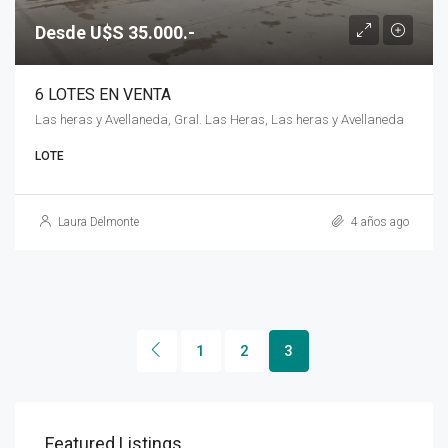
Desde U$S 35.000.-
6 LOTES EN VENTA
Las heras y Avellaneda, Gral. Las Heras, Las heras y Avellaneda
LOTE
Laura Delmonte
4 años ago
1
2
3
Featured Listings