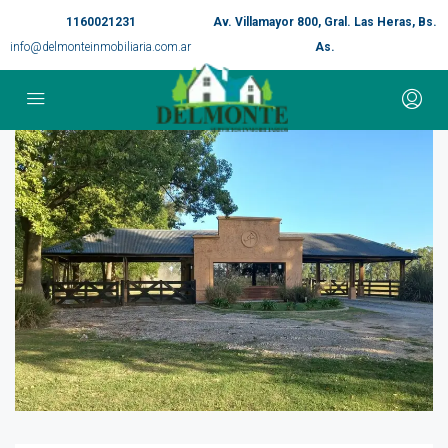
1160021231
Av. Villamayor 800, Gral. Las Heras, Bs.
info@delmonteinmobiliaria.com.ar
As.