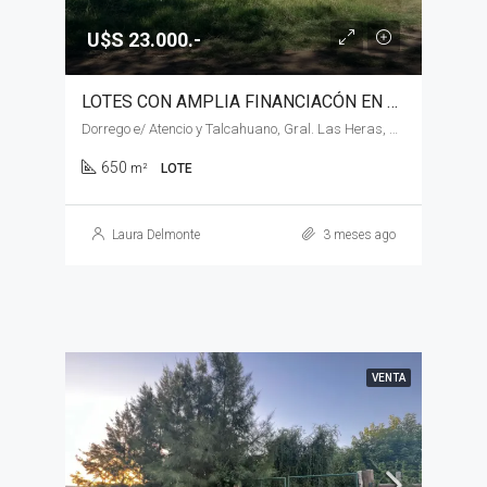
U$S 23.000.-
LOTES CON AMPLIA FINANCIACÓN EN VENTA, GENERAL LAS HERAS
Dorrego e/ Atencio y Talcahuano, Gral. Las Heras, Dorrego e/ Atencio y Talcahuano
650
m²
LOTE
Laura Delmonte
3 meses ago
VENTA