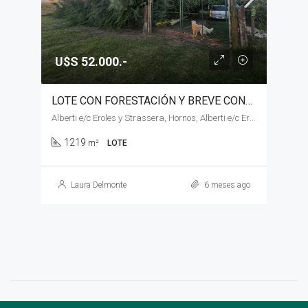
U$S 52.000.-
LOTE CON FORESTACIÓN Y BREVE CONSTRUCCIÓN EN VENTA, GENERAL HORNOS
Alberti e/c Eroles y Strassera, Hornos, Alberti e/c Eroles y Strassera
1219
m²
LOTE
Laura Delmonte
6 meses ago