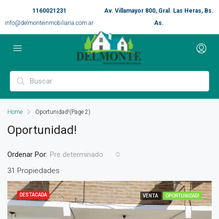
1160021231
Av. Villamayor 800, Gral. Las Heras, Bs.
info@delmonteinmobiliaria.com.ar
As.
Home
Oportunidad!
(Page 2)
Oportunidad!
Ordenar Por:
Pre determinado
31 Propiedades
DESTACADA
VENTA
OPORTUNIDAD!