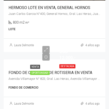
HERMOSO LOTE EN VENTA, GENERAL HORNOS
Juan Carlos Garcia N°400, General Hornos, Gral. Las Heras, Juan Carlos Garcia N°400, General Hornos
800 m2
m²
LOTE
Laura Delmonte
4 años ago
USD
12.000.-
DESTACADA
VENTA
FONDO DE COMERCIO DE ROTISERIA EN VENTA
OPORTUNIDAD!
Avenida Villamayor N° 823, Gral. Las Heras, Avenida Villamayor N° 823
FONDO DE COMERCIO
Laura Delmonte
4 años ago