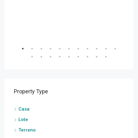
U$S
Property Type
Casa
Lote
Terreno