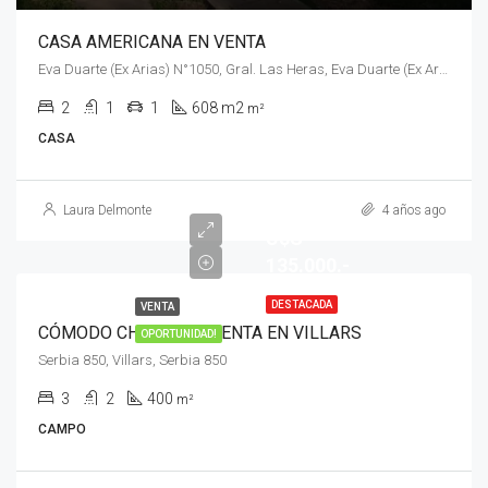
CASA AMERICANA EN VENTA
Eva Duarte (Ex Arias) N°1050, Gral. Las Heras, Eva Duarte (Ex Arias) N°1050
2
1
1
608 m2
m²
CASA
Laura Delmonte
4 años ago
U$S
135.000.-
DESTACADA
VENTA
CÓMODO CHALET EN VENTA EN VILLARS
OPORTUNIDAD!
Serbia 850, Villars, Serbia 850
3
2
400
m²
CAMPO