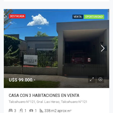
DESTACADA
VENTA
OPORTUNIDAD!
U$S 99.000.-
CASA CON 3 HABITACIONES EN VENTA
Talcahuano N°121, Gral. Las Heras, Talcahuano N°121
3
1
1
338 m2 aprox
m²