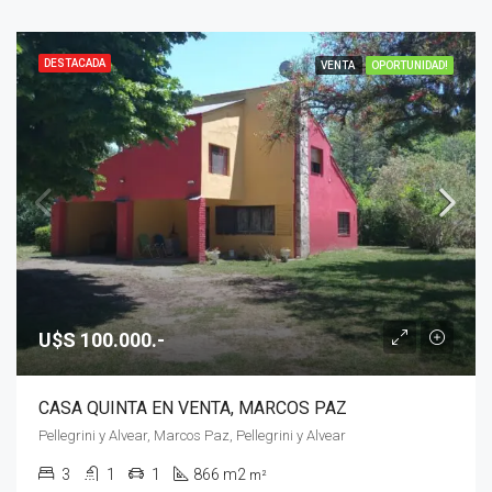
DESTACADA
VENTA
OPORTUNIDAD!
U$S 100.000.-
CASA QUINTA EN VENTA, MARCOS PAZ
Pellegrini y Alvear, Marcos Paz, Pellegrini y Alvear
3
1
1
866 m2
m²