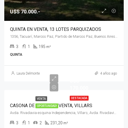
U$S 70.000.-
QUINTA EN VENTA, 13 LOTES PARQUIZADOS
1356, Tacuarí, Marcos Paz, Partido de Marcos Paz, Buenos Aires, B1727, Argentina, Marcos Paz, 1356, Tacuarí, Marcos Paz, Partido de Marcos Paz, Buenos Aires, B1727, Argentina
3
1
195
m²
QUINTA
Laura Delmonte
4 años ago
U$S
170.000
DESTACADA
VENTA
CASONA DE ESTILO EN VENTA, VILLARS
OPORTUNIDAD!
Avda. Rivadavia esquina Independencia, Villars, Avda. Rivadavia esquina Independencia
3
1
2
231,20
m²