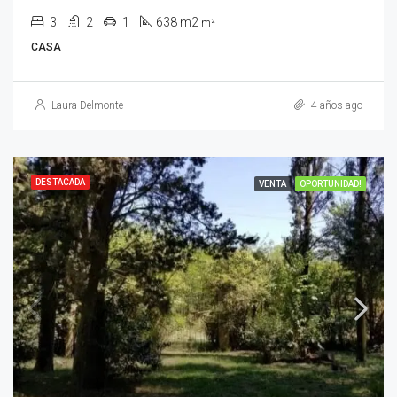
3
2
1
638 m2
m²
CASA
Laura Delmonte
4 años ago
DESTACADA
VENTA
OPORTUNIDAD!