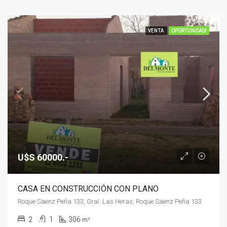
VENTA
OPORTUNIDAD!
U$S 60000.-
CASA EN CONSTRUCCIÓN CON PLANO
Roque Saenz Peña 133, Gral. Las Heras, Roque Saenz Peña 133
2
1
306
m²