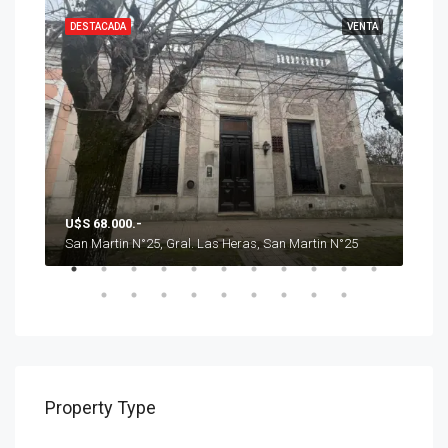
ENTA
DESTACADA
VENTA
DES
U$S 68.000.-
U$S
San Martin N°25, Gral. Las Heras, San Martin N°25
Property Type