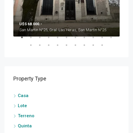
U$S 68.000.-
U$S
San Martin N°25, Gral. Las Heras, San Martin N°25
Property Type
Casa
Lote
Terreno
Quinta