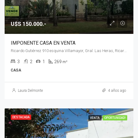
U$S 150.000.-
IMPONENTE CASA EN VENTA
Ricardo Gutiérrez 910 esquina Villamayor, Gral. Las Heras, Ricardo Gutiérrez 910 esquina Villamayor
3
2
1
269
m²
CASA
Laura Delmonte
4 años ago
DESTACADA
VENTA
OPORTUNIDAD!