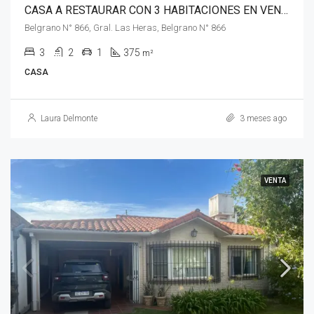
CASA A RESTAURAR CON 3 HABITACIONES EN VENTA, GENERAL LAS HERAS
Belgrano N° 866, Gral. Las Heras, Belgrano N° 866
3
2
1
375
m²
CASA
Laura Delmonte
3 meses ago
VENTA