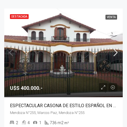
DESTACADA
VENTA
U$S 400.000.-
ESPECTACULAR CASONA DE ESTILO ESPAÑOL EN VENTA
Mendoza N°255, Marcos Paz, Mendoza N°255
2
4
1
736 m2
m²