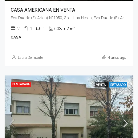
CASA AMERICANA EN VENTA
Eva Duarte (Ex Arias) N°1050, Gral. Las Heras, Eva Duarte (Ex Arias) N°1050
2
1
1
608 m2
m²
CASA
Laura Delmonte
4 años ago
DESTACADA
VENTA
RETASADO