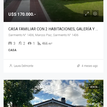
U$S 170.000.-
CASA FAMILIAR CON 2 HABITACIONES, GALERÍA Y PILETA EN VENTA, MARCOS PAZ
Sarmiento N° 1436, Marcos Paz, Sarmiento N° 1436
3
2
1
466
m²
CASA
Laura Delmonte
4 meses ago
VENTA