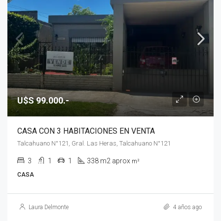
U$S 99.000.-
CASA CON 3 HABITACIONES EN VENTA
Talcahuano N°121, Gral. Las Heras, Talcahuano N°121
3
1
1
338 m2 aprox
m²
CASA
Laura Delmonte
4 años ago