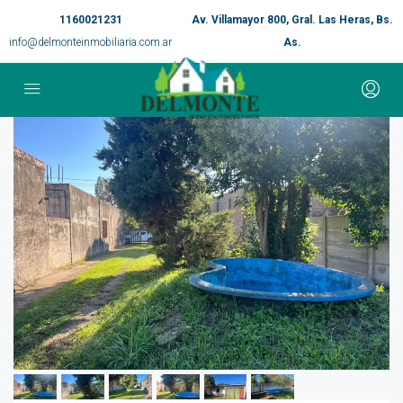
1160021231
Av. Villamayor 800, Gral. Las Heras, Bs.
info@delmonteinmobiliaria.com.ar
As.