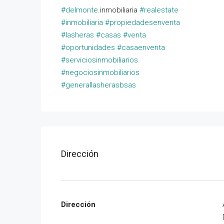
#delmonte
.inmobiliaria
#realestate
#inmobiliaria
#propiedadesenventa
#lasheras
#casas
#venta
#oportunidades
#casaenventa
#serviciosinmobiliarios
#negociosinmobiliarios
#generallasherasbsas
Dirección
Dirección