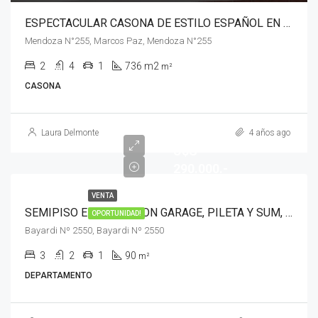
ESPECTACULAR CASONA DE ESTILO ESPAÑOL EN VENTA
Mendoza N°255, Marcos Paz, Mendoza N°255
2
4
1
736 m2
m²
CASONA
Laura Delmonte
4 años ago
U$S
290.000.-
VENTA
SEMIPISO EN VENTA CON GARAGE, PILETA Y SUM, CASTELAR
OPORTUNIDAD!
Bayardi Nº 2550, Bayardi Nº 2550
3
2
1
90
m²
DEPARTAMENTO