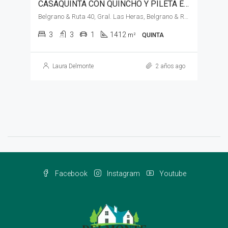
CASAQUINTA CON QUINCHO Y PILETA EN VENTA, GENERAL LAS HERAS
Belgrano & Ruta 40, Gral. Las Heras, Belgrano & Ruta 40
3
3
1
1412
m²
QUINTA
Laura Delmonte
2 años ago
Facebook
Instagram
Youtube