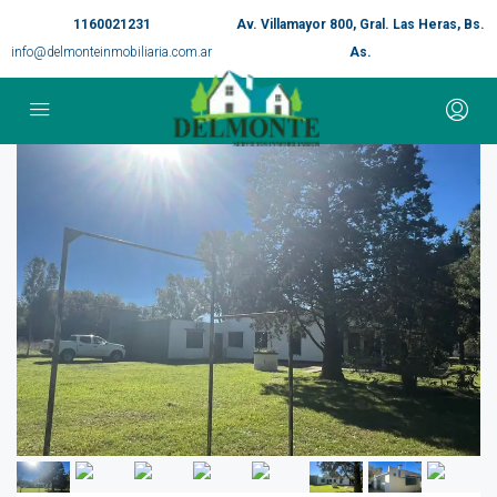
1160021231
Av. Villamayor 800, Gral. Las Heras, Bs.
info@delmonteinmobiliaria.com.ar
As.