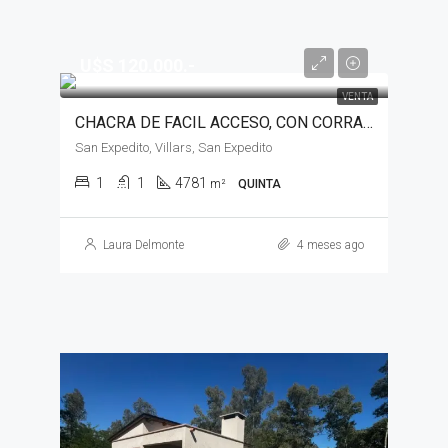
U$S 120.000.-
VENTA
CHACRA DE FACIL ACCESO, CON CORRALES PARA ANIMALES EN VENTA, VILLARS
San Expedito, Villars, San Expedito
1
1
4781
m²
QUINTA
Laura Delmonte
4 meses ago