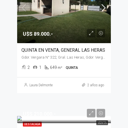
U$S 89.000.-
QUINTA EN VENTA, GENERAL LAS HERAS
Gdor. Vergara N° 322, Gral. Las Heras, Gdor. Vergara N° 322
2
1
649
m²
QUINTA
Laura Delmonte
2 años ago
U$S 210.000.-
VENTA
DESTACADA