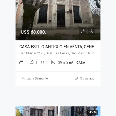
U$S 68.000.-
CASA ESTILO ANTIGUO EN VENTA, GENERAL LAS HERAS
San Martin N°25, Gral. Las Heras, San Martin N°25
1
1
1
139 m2
m²
CASA
Laura Delmonte
3 días ago
VENTA