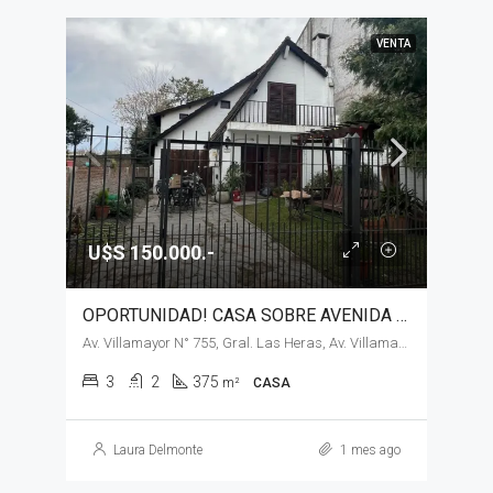
VENTA
U$S 150.000.-
OPORTUNIDAD! CASA SOBRE AVENIDA PRINCIPAL EN VENTA, GENERAL LAS HERAS
Av. Villamayor N° 755, Gral. Las Heras, Av. Villamayor N° 755
3
2
375
m²
CASA
Laura Delmonte
1 mes ago