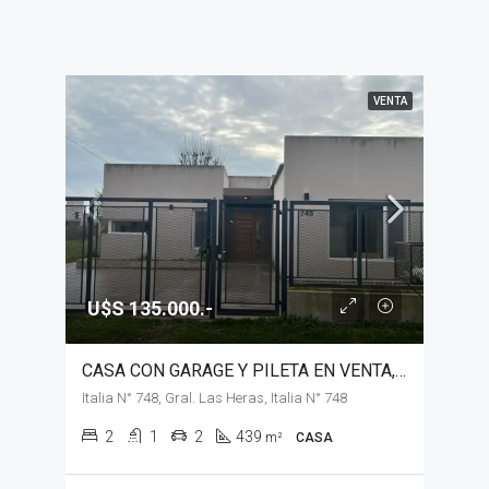
VENTA
U$S 135.000.-
CASA CON GARAGE Y PILETA EN VENTA, GENERAL LAS HERAS
Italia N° 748, Gral. Las Heras, Italia N° 748
2
1
2
439
m²
CASA