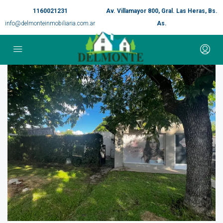
1160021231
Av. Villamayor 800, Gral. Las Heras, Bs.
info@delmonteinmobiliaria.com.ar
As.