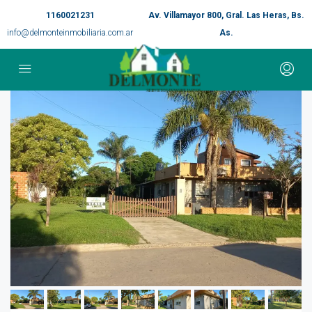
1160021231
Av. Villamayor 800, Gral. Las Heras, Bs.
info@delmonteinmobiliaria.com.ar
As.