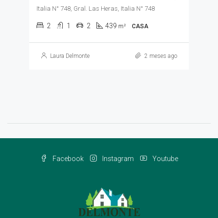
Italia N° 748, Gral. Las Heras, Italia N° 748
2
1
2
439
m²
CASA
Laura Delmonte
2 meses ago
Facebook
Instagram
Youtube