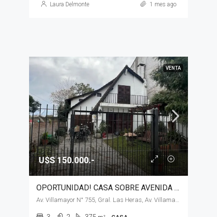
Laura Delmonte
1 mes ago
VENTA
U$S 150.000.-
OPORTUNIDAD! CASA SOBRE AVENIDA PRINCIPAL EN VENTA, GENERAL LAS HERAS
Av. Villamayor N° 755, Gral. Las Heras, Av. Villamayor N° 755
3
2
375