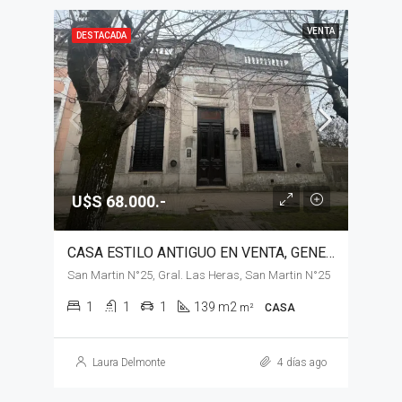
VENTA
DESTACADA
U$S 68.000.-
CASA ESTILO ANTIGUO EN VENTA, GENERAL LAS HERAS
San Martin N°25, Gral. Las Heras, San Martin N°25
1
1
1
139 m2
m²
CASA
Laura Delmonte
4 días ago